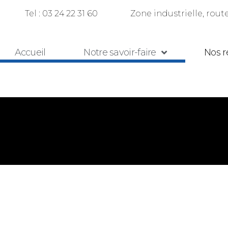
 Tel : 03 24 22 31 60 Zone industrielle, route 
Accueil
Notre savoir-faire
Nos r
ste tôlerie fine et ind