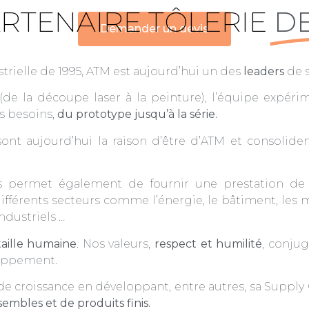
RTENAIRE TÔLERIE
DE
Demander un devis
ustrielle de 1995, ATM est aujourd’hui un des
leaders
de s
(de la découpe laser à la peinture), l’équipe expé
s besoins,
du prototype jusqu’à la série.
ont aujourd’hui la raison d’être d’ATM et consolide
us permet également de fournir une prestation de
férents secteurs comme l’énergie, le bâtiment, les ma
ndustriels …
taille humaine
. Nos valeurs,
respect et humilité
, conju
loppement.
e croissance en développant, entre autres, sa Supply
mbles et de produits finis.