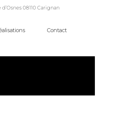
d’Osnes 08110 Carignan
éalisations
Contact
ustrielle